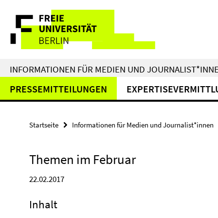
Springe
Service-
direkt
zu
Navigation
Inhalt
INFORMATIONEN FÜR MEDIEN UND JOURNALIST*INN
PRESSEMITTEILUNGEN
EXPERTISEVERMITTL
Startseite
Informationen für Medien und Journalist*innen
Themen im Februar
22.02.2017
Inhalt