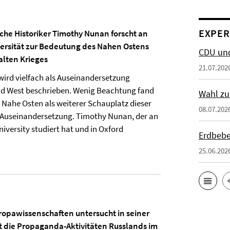
EXPER
che Historiker Timothy Nunan forscht an
versität zur Bedeutung des Nahen Ostens
CDU und
lten Krieges
21.07.202
 wird vielfach als Auseinandersetzung
nd West beschrieben. Wenig Beachtung fand
Wahl zu
r Nahe Osten als weiterer Schauplatz dieser
08.07.202
 Auseinandersetzung. Timothy Nunan, der an
iversity studiert hat und in Oxford
Erdbebe
25.06.202
ropawissenschaften untersucht in seiner
t die Propaganda-Aktivitäten Russlands im