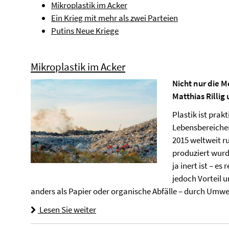
Mikroplastik im Acker
Ein Krieg mit mehr als zwei Parteien
Putins Neue Kriege
Mikroplastik im Acker
Nicht nur die 
Matthias Rilli
Plastik ist prak
Lebensbereichen
2015 weltweit r
produziert wurde
ja inert ist – es
jedoch Vorteil u
anders als Papier oder organische Abfälle – durch Umw
Lesen Sie weiter