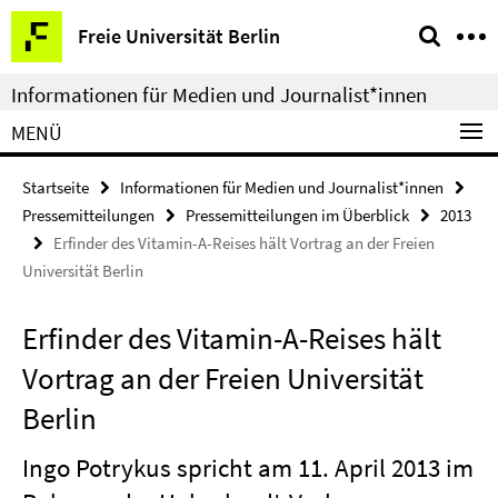
Springe
Service-
Freie Universität Berlin
direkt
Navigation
zu
Informationen für Medien und Journalist*innen
Inhalt
MENÜ
Startseite
Informationen für Medien und Journalist*innen
Pressemitteilungen
Pressemitteilungen im Überblick
2013
Erfinder des Vitamin-A-Reises hält Vortrag an der Freien
Universität Berlin
Erfinder des Vitamin-A-Reises hält
Vortrag an der Freien Universität
Berlin
Ingo Potrykus spricht am 11. April 2013 im