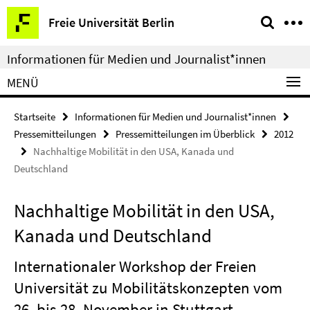
Springe
Service-
Freie Universität Berlin
direkt
Navigation
zu
Informationen für Medien und Journalist*innen
Inhalt
MENÜ
Startseite
Informationen für Medien und Journalist*innen
Pressemitteilungen
Pressemitteilungen im Überblick
2012
Nachhaltige Mobilität in den USA, Kanada und
Deutschland
Nachhaltige Mobilität in den USA,
Kanada und Deutschland
Internationaler Workshop der Freien
Universität zu Mobilitätskonzepten vom
26. bis 28. November in Stuttgart