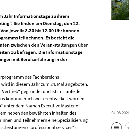
sem Jahr Informationstage zu ihrem
ing“. Sie finden am Dienstag, den 22.
 Von jeweils 8.30 bis 12.00 Uhr können
rogramms teilnehmen. Es besteht die
enten zwischen den Veran-staltungen über
iten zu befragen. Die Informationstage
ungen mit Berufserfahrung in der
sterprogramm des Fachbereichs
Es wird in diesem Jahr zum 24. Mal angeboten.
 Vertrieb“ gegründet und ist im Laufe der
xis kontinuierlich weiterentwickelt worden.
ieb“ unter dem Namen Executive Master of
dem neben den bewährten Inhalten des
04.08.202
erinnen und Teilnehmern eine Spezialisierung
leistungen („professional services“)