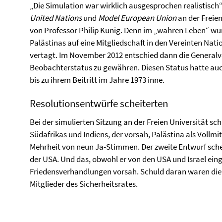
„Die Simulation war wirklich ausgesprochen realistisch“
United Nations
und
Model European Union
an der Freien
von Professor Philip Kunig. Denn im „wahren Leben“ wu
Palästinas auf eine Mitgliedschaft in den Vereinten Na
vertagt. Im November 2012 entschied dann die General
Beobachterstatus zu gewähren. Diesen Status hatte au
bis zu ihrem Beitritt im Jahre 1973 inne.
Resolutionsentwürfe scheiterten
Bei der simulierten Sitzung an der Freien Universität sc
Südafrikas und Indiens, der vorsah, Palästina als Voll
Mehrheit von neun Ja-Stimmen. Der zweite Entwurf sche
der USA. Und das, obwohl er von den USA und Israel ei
Friedensverhandlungen vorsah. Schuld daran waren die
Mitglieder des Sicherheitsrates.