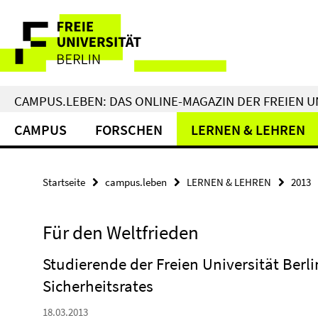
Springe
Service-
direkt
zu
Navigation
Inhalt
CAMPUS.LEBEN: DAS ONLINE-MAGAZIN DER FREIEN U
CAMPUS
FORSCHEN
LERNEN & LEHREN
Startseite
campus.leben
LERNEN & LEHREN
2013
Für den Weltfrieden
Studierende der Freien Universität Berl
Sicherheitsrates
18.03.2013