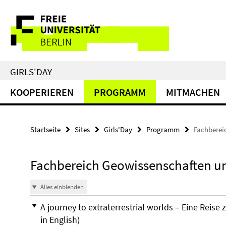
Springe
Service-
direkt
zu
Navigation
Inhalt
GIRLS'DAY
KOOPERIEREN
PROGRAMM
MITMACHEN
Startseite
Sites
Girls'Day
Programm
Fachbereic
Fachbereich Geowissenschaften und
Alles einblenden
A journey to extraterrestrial worlds – Eine Reise
in English)