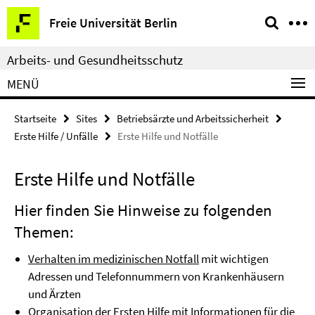
Springe
Service-
Freie Universität Berlin
direkt
Navigation
zu
Arbeits- und Gesundheitsschutz
Inhalt
MENÜ
Startseite
Sites
Betriebsärzte und Arbeitssicherheit
Erste Hilfe / Unfälle
Erste Hilfe und Notfälle
Erste Hilfe und Notfälle
Hier finden Sie Hinweise zu folgenden
Themen:
Verhalten im medizinischen Notfall
mit wichtigen
Adressen und Telefonnummern von Krankenhäusern
und Ärzten
Organisation der Ersten Hilfe
mit Informationen für die