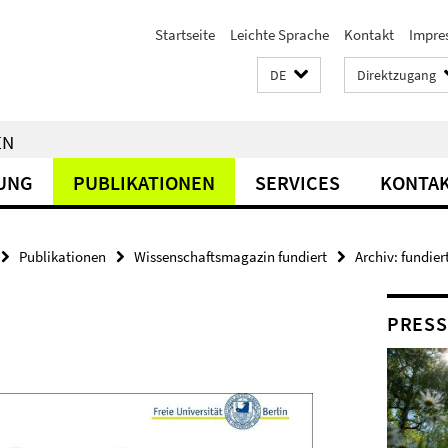
Startseite
Leichte Sprache
Kontakt
Impre
DE
Direktzugang
EN
UNG
PUBLIKATIONEN
SERVICES
KONTA
Publikationen
Wissenschaftsmagazin fundiert
Archiv: fundier
PRESS