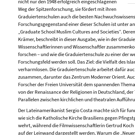
nicht nur den 1948 erfolgreich eingeschlagenen
Weg der Spitzenforschung, sie fördert mit ihren
Graduiertenschulen auch die besten Nachwuchswissensc
Forschungsgegenstand einer dieser Schulen ist unter a
„Graduate School Muslim Cultures and Societies“. Deren 
Krämer, beschreibt in dieser Ausgabe, wie in der Gradui
Wissenschaftlerinnen und Wissenschaftler zusammenko
forschen – und wie die Graduiertenschule zu einer der w
Forschungsfeld werden soll. Das Ziel: die Vielfalt des Isl
verharmlosen. Die Graduiertenschule arbeitet dafür auc
zusammen, darunter das Zentrum Moderner Orient. Auch
Forscher der Freien Universität dem spannenden Thema G
von der Renaissance der Religionen in Deutschland, der
Parallelen zwischen kirchlichen und theatralen Aufführ
Der Lateinamerikanist Sergio Costa machte sich für fund
wie sich die Katholische Kirche Brasiliens gegen Pfin
wehrt, während die Filmwissenschaftlerin Gertrud Koch i
auf der Leinwand dargestellt werden. Warum die „Neuen