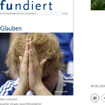
04.08.202
diert: Glaube
dquelle: imago sportfotodienst