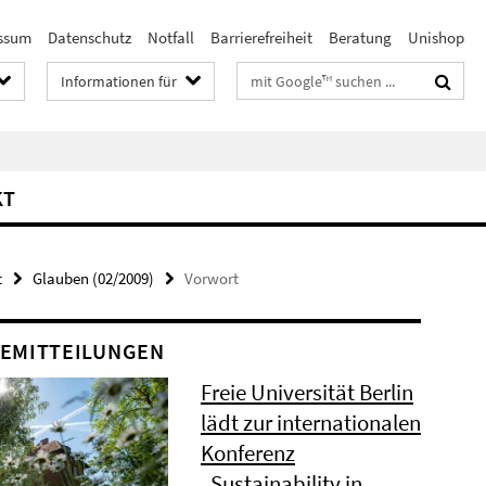
ssum
Datenschutz
Notfall
Barrierefreiheit
Beratung
Unishop
Suchbegriffe
Informationen für
KT
t
Glauben (02/2009)
Vorwort
EMITTEILUNGEN
Freie Universität Berlin
lädt zur internationalen
Konferenz
„Sustainability in