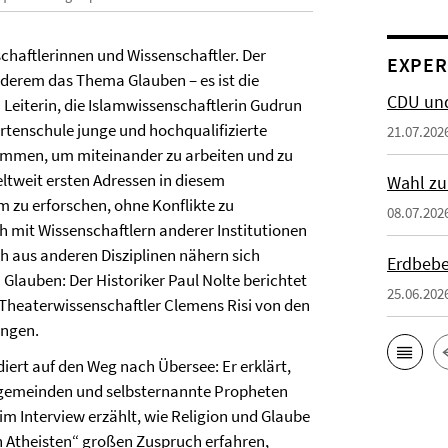
haftlerinnen und Wissenschaftler. Der
EXPER
nderem das Thema Glauben – es ist die
CDU und
Leiterin, die Islamwissenschaftlerin Gudrun
ertenschule junge und hochqualifizierte
21.07.202
mmen, um miteinander zu arbeiten und zu
eltweit ersten Adressen in diesem
Wahl zu
am zu erforschen, ohne Konflikte zu
08.07.202
h mit Wissenschaftlern anderer Institutionen
 aus anderen Disziplinen nähern sich
Erdbebe
lauben: Der Historiker Paul Nolte berichtet
25.06.202
 Theaterwissenschaftler Clemens Risi von den
ungen.
iert auf den Weg nach Übersee: Er erklärt,
gstgemeinden und selbsternannte Propheten
m Interview erzählt, wie Religion und Glaube
 Atheisten“ großen Zuspruch erfahren,