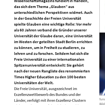
Wissenschaftsmagazins fundiert in Händen,
das sich dem Thema „Glauben“ aus
unterschiedlichen Perspektiven widmet. Auch
in der Geschichte der Freien Universität
spielte Glauben eine wichtige Rolle: Vor mehr
als 60 Jahren verband die Gründer unserer
Universität der Glaube daran, eine Universität
im Westen der geteilten Stadt Berlin errichten
zu können, um in Freiheit zu studieren, zu
lehren und zu forschen. Seitdem hat sich die
Freie Universität zu einer internationalen
Spitzenuniversität entwickelt: Sie gehört
nach der neuen Rangliste des renommierten
Times Higher Education zu den 100 besten
Universitäten der Welt.
Die Freie Universität, ausgezeichnet im
Exzellenzwettbewerb des Bundes und der
fun
Länder, verfolgt mit ihren Exzellenz-Clustern
Bil