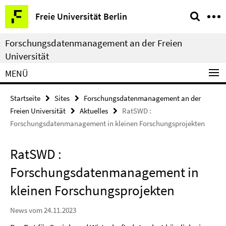
Springe
Service-
Freie Universität Berlin
direkt
Navigation
zu
Forschungsdatenmanagement an der Freien
Inhalt
Universität
MENÜ
Startseite
Sites
Forschungsdatenmanagement an der
Freien Universität
Aktuelles
RatSWD :
Forschungsdatenmanagement in kleinen Forschungsprojekten
RatSWD :
Forschungsdatenmanagement in
kleinen Forschungsprojekten
News vom 24.11.2023