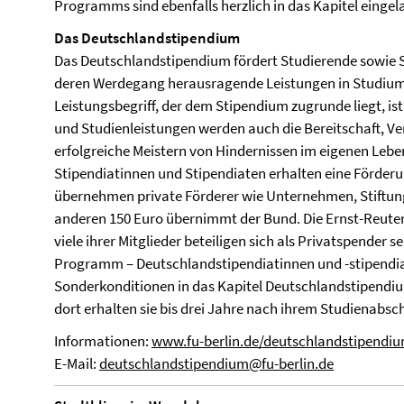
Programms sind ebenfalls herzlich in das Kapitel eingel
Das Deutschlandstipendium
Das Deutschlandstipendium fördert Studierende sowie 
deren Werdegang herausragende Leistungen in Studium 
Leistungsbegriff, der dem Stipendium zugrunde liegt, is
und Studienleistungen werden auch die Bereitschaft, 
erfolgreiche Meistern von Hindernissen im eigenen Lebe
Stipendiatinnen und Stipendiaten erhalten eine Förder
übernehmen private Förderer wie Unternehmen, Stiftun
anderen 150 Euro übernimmt der Bund. Die Ernst-Reuter-
viele ihrer Mitglieder beteiligen sich als Privatspender 
Programm – Deutschlandstipendiatinnen und -stipendia
Sonderkonditionen in das Kapitel Deutschlandstipendium
dort erhalten sie bis drei Jahre nach ihrem Studienabsch
Informationen:
www.fu-berlin.de/deutschlandstipendi
E-Mail:
deutschlandstipendium@fu-berlin.de