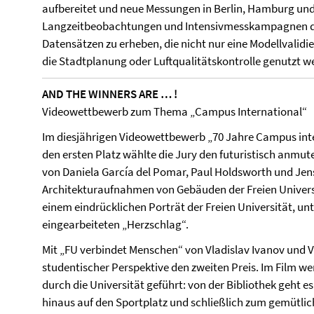
aufbereitet und neue Messungen in Berlin, Hamburg un
Langzeitbeobachtungen und Intensivmesskampagnen dur
Datensätzen zu erheben, die nicht nur eine Modellvalidi
die Stadtplanung oder Luftqualitätskontrolle genutzt 
AND THE WINNERS ARE … !
Videowettbewerb zum Thema „Campus International“
Im diesjährigen Videowettbewerb „70 Jahre Campus inte
den ersten Platz wählte die Jury den futuristisch anmut
von Daniela García del Pomar, Paul Holdsworth und Jen
Architekturaufnahmen von Gebäuden der Freien Univers
einem eindrücklichen Porträt der Freien Universität, un
eingearbeiteten „Herzschlag“.
Mit „FU verbindet Menschen“ von Vladislav Ivanov und V
studentischer Perspektive den zweiten Preis. Im Film 
durch die Universität geführt: von der Bibliothek geht 
hinaus auf den Sportplatz und schließlich zum gemütlich