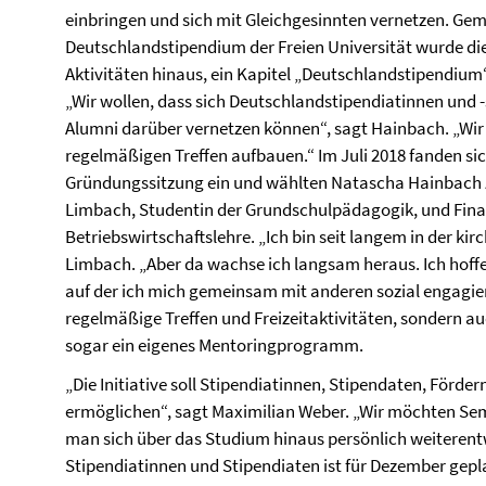
einbringen und sich mit Gleichgesinnten vernetzen. Gem
Deutschlandstipendium der Freien Universität wurde die
Aktivitäten hinaus, ein Kapitel „Deutschlandstipendium“
„Wir wollen, dass sich Deutschlandstipendiatinnen und
Alumni darüber vernetzen können“, sagt Hainbach. „W
regelmäßigen Treffen aufbauen.“ Im Juli 2018 fanden sich
Gründungssitzung ein und wählten Natascha Hainbach 
Limbach, Studentin der Grundschulpädagogik, und Fina
Betriebswirtschaftslehre. „Ich bin seit langem in der ki
Limbach. „Aber da wachse ich langsam heraus. Ich hoffe,
auf der ich mich gemeinsam mit anderen sozial engagier
regelmäßige Treffen und Freizeitaktivitäten, sondern a
sogar ein eigenes Mentoringprogramm.
„Die Initiative soll Stipendiatinnen, Stipendaten, Förd
ermöglichen“, sagt Maximilian Weber. „Wir möchten Se
man sich über das Studium hinaus persönlich weiterentw
Stipendiatinnen und Stipendiaten ist für Dezember gepl