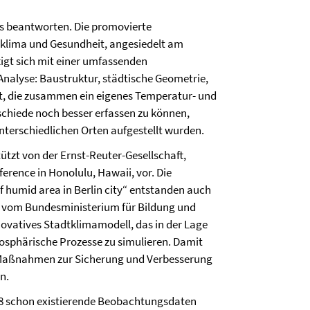
das beantworten. Die promovierte
tklima und Gesundheit, angesiedelt am
ftigt sich mit einer umfassenden
Analyse: Baustruktur, städtische Geometrie,
t, die zusammen ein eigenes Temperatur- und
schiede noch besser erfassen zu können,
nterschiedlichen Orten aufgestellt wurden.
tützt von der Ernst-Reuter-Gesellschaft,
erence in Honolulu, Hawaii, vor. Die
of humid area in Berlin city“ entstanden auch
s vom Bundesministerium für Bildung und
novatives Stadtklimamodell, das in der Lage
tmosphärische Prozesse zu simulieren. Damit
 Maßnahmen zur Sicherung und Verbesserung
n.
 schon existierende Beobachtungsdaten