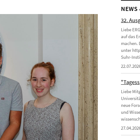
NEWS 
32. Aus
Liebe ERG
auf das E
machen. D
unter htt
Suhr-Insti
22.07.202
"Tagessp
Liebe Mitg
Universit
neue Fors
und Wisse
wissenscha
27.04.202