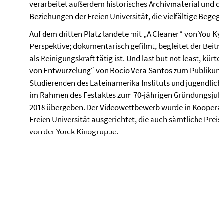
verarbeitet außerdem historisches Archivmaterial und d
Beziehungen der Freien Universität, die vielfältige Be
Auf dem dritten Platz landete mit „A Cleaner“ von You 
Perspektive; dokumentarisch gefilmt, begleitet der Beit
als Reinigungskraft tätig ist. Und last but not least, k
von Entwurzelung“ von Rocio Vera Santos zum Publikums
Studierenden des Lateinamerika Instituts und jugendlic
im Rahmen des Festaktes zum 70-jährigen Gründungsjub
2018 übergeben. Der Videowettbewerb wurde in Kooperat
Freien Universität ausgerichtet, die auch sämtliche Pre
von der Yorck Kinogruppe.