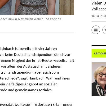
Vielen 
Vollacc
16.04.202
bach (links), Maximilian Weber und Corinna
inbach ist bereits seit vier Jahren
campus
 wie beim Deutschlandstipendium üblich zur
n einem Mitglied der Ernst-Reuter-Gesellschaft
r vor allem der Austausch mit anderen
Deutschlandstipendium aber auch vom
nterschiede“, sagt Hainbach. Während ihres
ein vielfältiges Angebot an sozialen
Abende und gemeinsames soziales
ersität wollte sie ihre dortigen Erfahrungen