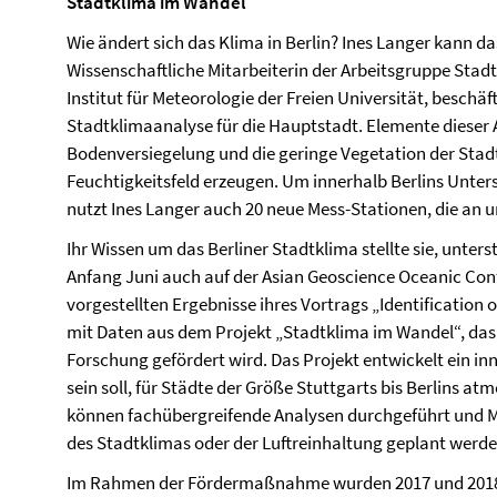
Stadtklima im Wandel
Wie ändert sich das Klima in Berlin? Ines Langer kann 
Wissenschaftliche Mitarbeiterin der Arbeitsgruppe Stad
Institut für Meteorologie der Freien Universität, beschä
Stadtklimaanalyse für die Hauptstadt. Elemente dieser 
Bodenversiegelung und die geringe Vegetation der Stad
Feuchtigkeitsfeld erzeugen. Um innerhalb Berlins Unter
nutzt Ines Langer auch 20 neue Mess-Stationen, die an u
Ihr Wissen um das Berliner Stadtklima stellte sie, unters
Anfang Juni auch auf der Asian Geoscience Oceanic Conf
vorgestellten Ergebnisse ihres Vortrags „Identification 
mit Daten aus dem Projekt „Stadtklima im Wandel“, da
Forschung gefördert wird. Das Projekt entwickelt ein in
sein soll, für Städte der Größe Stuttgarts bis Berlins a
können fachübergreifende Analysen durchgeführt und
des Stadtklimas oder der Luftreinhaltung geplant werde
Im Rahmen der Fördermaßnahme wurden 2017 und 2018