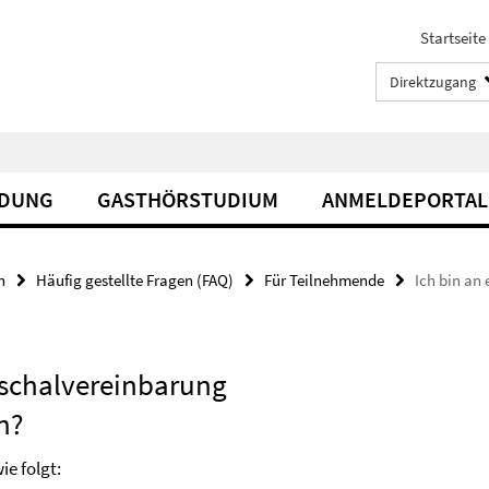
Startseite
Direktzugang
LDUNG
GASTHÖRSTUDIUM
ANMELDEPORTAL
n
Häufig gestellte Fragen (FAQ)
Für Teilnehmende
Ich bin an
auschalvereinbarung
n?
ie folgt: